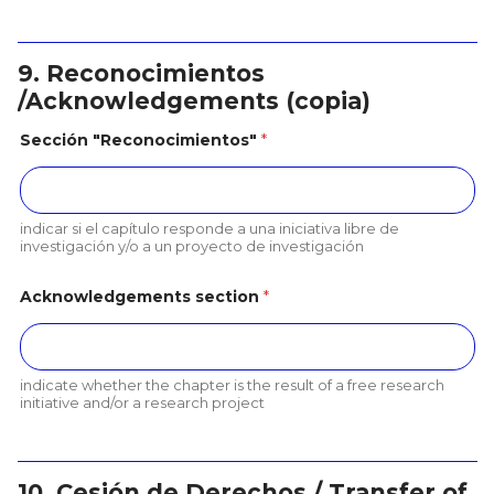
(
L
i
9. Reconocimientos
s
t
/Acknowledgements (copia)
a
d
Sección "Reconocimientos"
*
o
P
r
o
c
indicar si el capítulo responde a una iniciativa libre de
e
investigación y/o a un proyecto de investigación
e
d
Acknowledgements section
*
i
n
g
t
i
indicate whether the chapter is the result of a free research
t
initiative and/or a research project
l
e
10. Cesión de Derechos / Transfer of