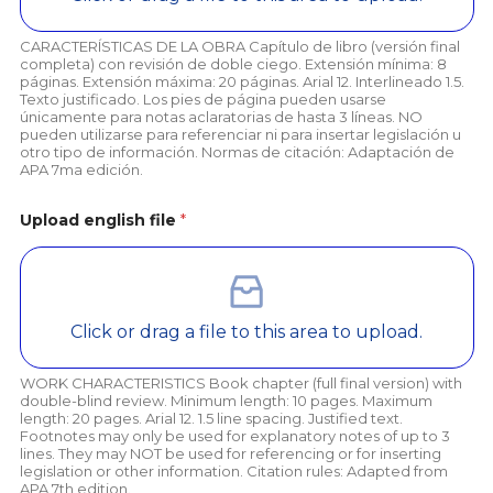
CARACTERÍSTICAS DE LA OBRA Capítulo de libro (versión final
completa) con revisión de doble ciego. Extensión mínima: 8
páginas. Extensión máxima: 20 páginas. Arial 12. Interlineado 1.5.
Texto justificado. Los pies de página pueden usarse
únicamente para notas aclaratorias de hasta 3 líneas. NO
pueden utilizarse para referenciar ni para insertar legislación u
otro tipo de información. Normas de citación: Adaptación de
APA 7ma edición.
Upload english file
*
Click or drag a file to this area to upload.
WORK CHARACTERISTICS Book chapter (full final version) with
double-blind review. Minimum length: 10 pages. Maximum
length: 20 pages. Arial 12. 1.5 line spacing. Justified text.
Footnotes may only be used for explanatory notes of up to 3
lines. They may NOT be used for referencing or for inserting
legislation or other information. Citation rules: Adapted from
APA 7th edition.