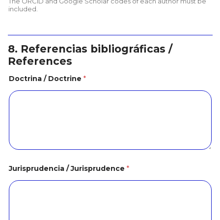
The ORCID and Google Scholar codes of each author must be
included.
8. Referencias bibliográficas /
References
Doctrina / Doctrine
*
Jurisprudencia / Jurisprudence
*