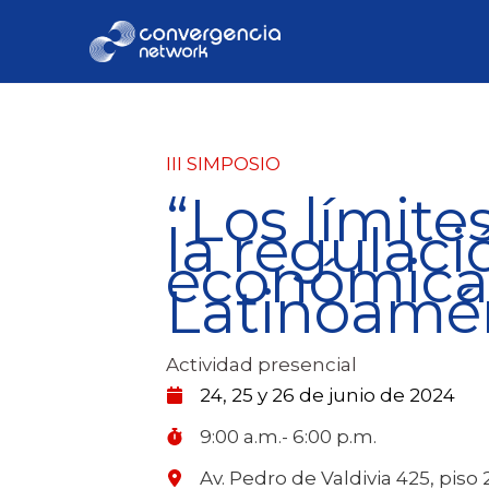
Skip
to
content
III SIMPOSIO
“Los límite
la regulaci
económica
Latinoamér
Actividad presencial
24, 25 y 26 de junio de 2024
9:00 a.m.- 6:00 p.m.
Av. Pedro de Valdivia 425, piso 