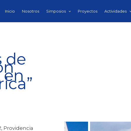
Inicio
Nosotros
Simposios
Proyectos
Actividades
s de
ón
 en
ica”
2, Providencia