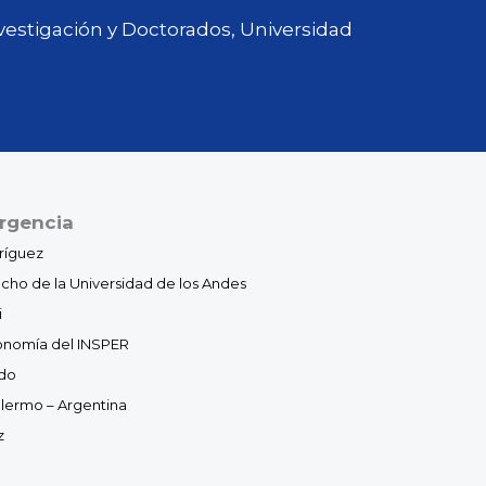
nvestigación y Doctorados, Universidad
rgencia
ríguez
cho de la Universidad de los Andes
i
conomía del INSPER
ndo
alermo – Argentina
z